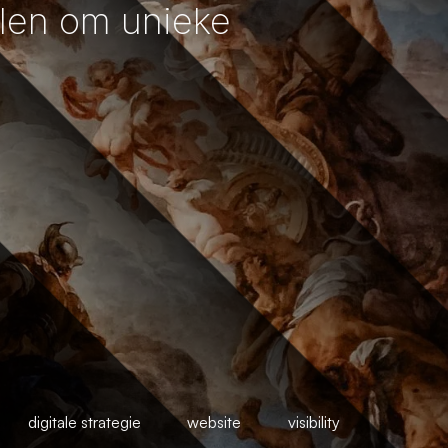
len om unieke
digitale strategie
website
visibility