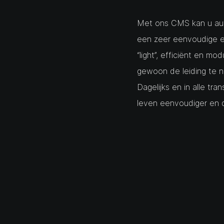
Met ons CMS kan u aut
een zeer eenvoudige en 
“light”, efficiënt en mo
gewoon de leiding te n
Dagelijks en in alle tr
leven eenvoudiger en d