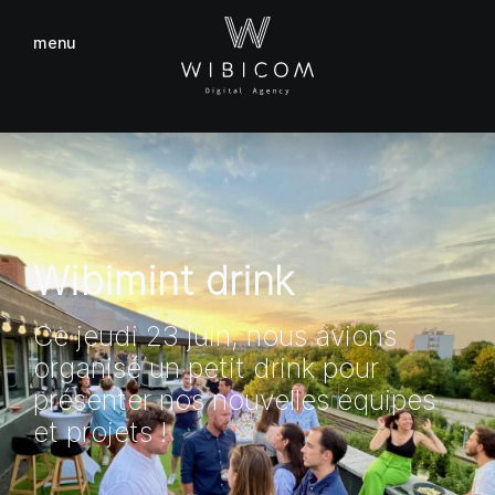
menu
fermer
Wibimint drink
Ce jeudi 23 juin, nous avions
organisé un petit drink pour
présenter nos nouvelles équipes
et projets !