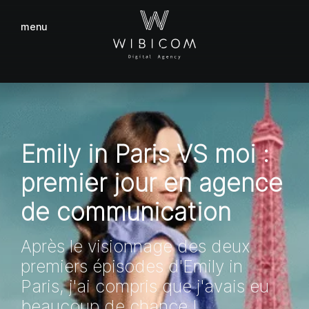
menu
fermer
Emily in Paris VS moi :
premier jour en agence
de communication
Après le visionnage des deux
premiers épisodes d'Emily in
Paris, j'ai compris que j'avais eu
beaucoup de chance !