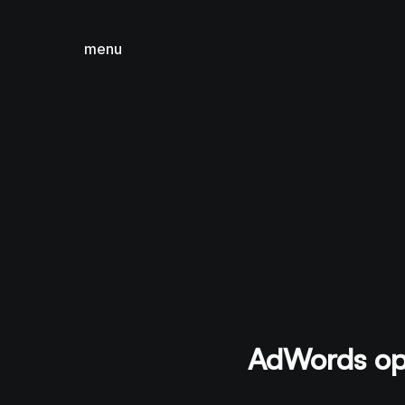
menu
sluiten
AdWords opt